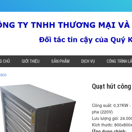
G CHỦ
GIỚI THIỆU
SẢN PHẨM
DỊCH VỤ
CÔNG TRÌNH L
F800
Quạt hút công
Công suất: 0,37KW - 
pha (220V)
Lưu lượng gió: 24.00
Kích thước: 800x80
Ứng dụng chính: