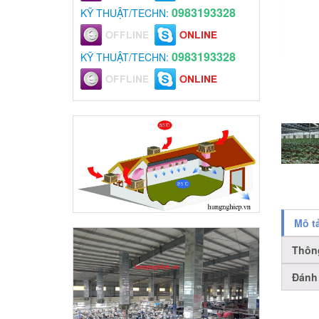
0983193328
KỸ THUẬT/TECHN:
0983193328
KỸ THUẬT/TECHN:
Mô t
Thôn
Đánh 