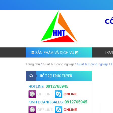
SẢN PHẨM VÀ DỊCH VỤ
TRAN
Trang chủ
/
Quạt hút công nghiệp
/ Quạt hút công nghiệp H
HỖ TRỢ TRỰC TUYẾN
0912765945
HOTLINE:
0912765945
KINH DOANH/SALES: