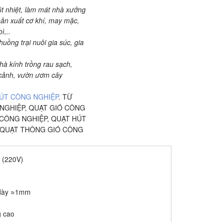
út nhiệt, làm mát nhà xưởng
ản xuất cơ khí, may mặc,
ì,..
uồng trại nuôi gia súc, gia
hà kính trồng rau sạch,
 cảnh, vườn ươm cây
ÚT CÔNG NGHIỆP
.
TỪ
NGHIỆP
,
QUẠT GIÓ CÔNG
 CÔNG NGHIỆP
,
QUẠT HÚT
QUẠT THÔNG GIÓ CÔNG
 (220V)
 dày ≈1mm
g cao