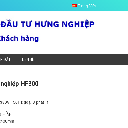
Tiếng Việt
ẮP ĐẶT
LIÊN HỆ
 nghiệp HF800
380V - 50Hz (loại 3 pha), 1
3
0 m
/h
0x400mm