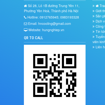
Số 28, Lô 1B đường Trung Yên 11,
Tra
Phường Yên Hoà, Thành phố Hà Nội
Giới t
Sản 
Hotline: 0912765945; 0983193328
Dịch v
Email: hncooling@gmail.com
Công t
Website: hungnghiep.vn
Tin tứ
Tuyển 
QR TO CALL
viên kin
Liên h