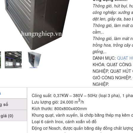
Thông gió, hút bụi, h
công nghiệp: xưởng s
dệt len, giầy da, bao b
Thông gió, làm mát ch
cầm,..
Thông gió, làm mát n
trồng hoa, trồng cây
giống,..
DANH MỤC:
QUẠT H
KHÓA:
QUẠT CÔNG 
NGHIỆP
,
QUẠT HÚT
GIÓ CÔNG NGHIỆP
,
NGHIỆP
.
ả
Công suất: 0,37KW – 380V – 50Hz (loại 3 pha), 1 pha
3
Lưu lượng gió: 24.000 m
/h
g số
Kích thước: 800x800x400mm
Khung quạt, vành xuyến, lá chớp bằng thép mạ kẽm
giá (0)
Loại 6 cánh Inox, cánh xoắn vỏ đỗ
Động cơ Nosch, được quấn bằng dây đồng chất lượn