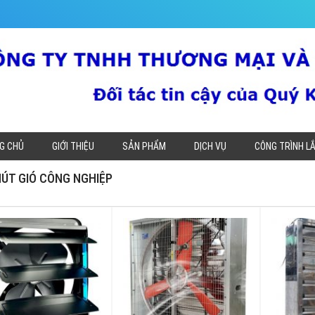
G CHỦ
GIỚI THIỆU
SẢN PHẨM
DỊCH VỤ
CÔNG TRÌNH L
ÚT GIÓ CÔNG NGHIỆP