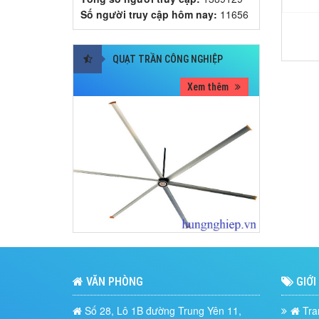
Số người truy cập hôm nay:
11656
QUẠT TRẦN CÔNG NGHIỆP
Xem thêm
VĂN PHÒNG
GIỚI
Số 28, Lô 1B đường Trung Yên 11,
Tra