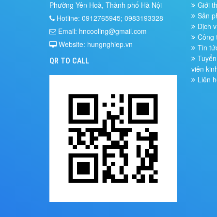
Phường Yên Hoà, Thành phố Hà Nội
Giới t
Sản 
Hotline: 0912765945; 0983193328
Dịch v
Email: hncooling@gmail.com
Công t
Website: hungnghiep.vn
Tin tứ
Tuyển 
QR TO CALL
viên kin
Liên h