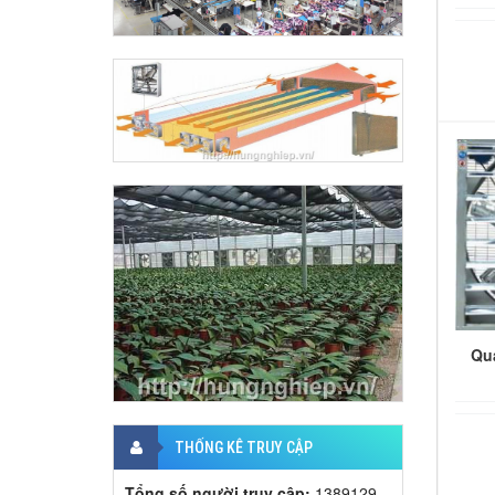
Qu
THỐNG KÊ TRUY CẬP
Tổng số người truy cập:
1389129