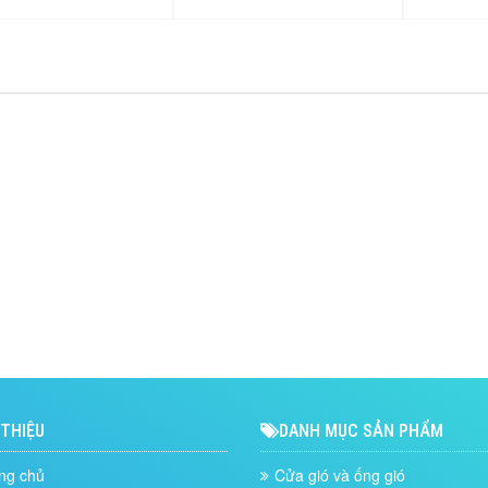
 THIỆU
DANH MỤC SẢN PHẨM
ng chủ
Cửa gió và ống gió