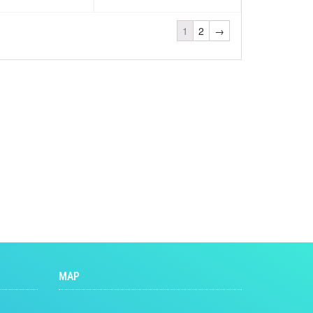
1
2
→
MAP