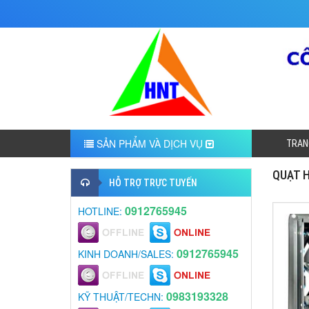
SẢN PHẨM VÀ DỊCH VỤ
TRAN
QUẠT H
HỖ TRỢ TRỰC TUYẾN
0912765945
HOTLINE:
0912765945
KINH DOANH/SALES:
0983193328
KỸ THUẬT/TECHN: