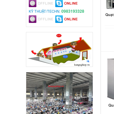
0983193328
KỸ THUẬT/TECHN:
Quạt
Qu