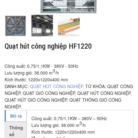
Quạt hút công nghiệp HF1220
Công suất: 0,75/1,1KW - 380V - 50Hz
3
Lưu lượng gió: 38.000 m
/h
Kích thước: 1220x1220x400 mm
DANH MỤC:
QUẠT HÚT CÔNG NGHIỆP
.
TỪ KHÓA:
QUẠT CÔNG
NGHIỆP
,
QUẠT GIÓ CÔNG NGHIỆP
,
QUẠT HÚT CÔNG NGHIỆP
,
QUẠT HÚT GIÓ CÔNG NGHIỆP
,
QUẠT THÔNG GIÓ CÔNG
NGHIỆP
.
Mô tả
Công suất: 0,75/1,1KW – 380V – 50Hz
3
Lưu lượng gió: 38.000 m
/h
Thông
Kích thước: 1220x1220x400 mm
số