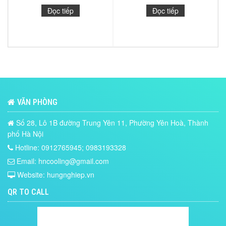
Đọc tiếp
Đọc tiếp
VĂN PHÒNG
Số 28, Lô 1B đường Trung Yên 11, Phường Yên Hoà, Thành
phố Hà Nội
Hotline: 0912765945; 0983193328
Email: hncooling@gmail.com
Website: hungnghiep.vn
QR TO CALL