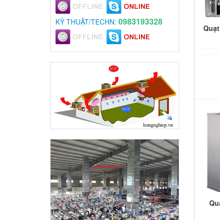
0983193328
KỸ THUẬT/TECHN:
Quạt
Qu