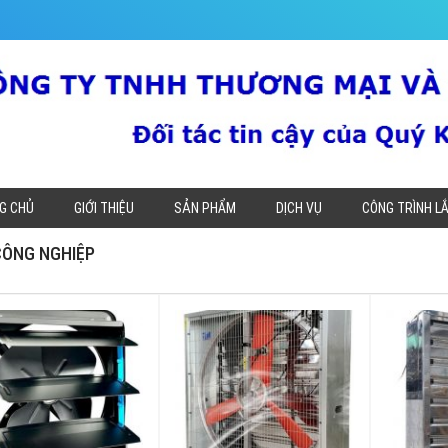
G CHỦ
GIỚI THIỆU
SẢN PHẨM
DỊCH VỤ
CÔNG TRÌNH L
CÔNG NGHIỆP