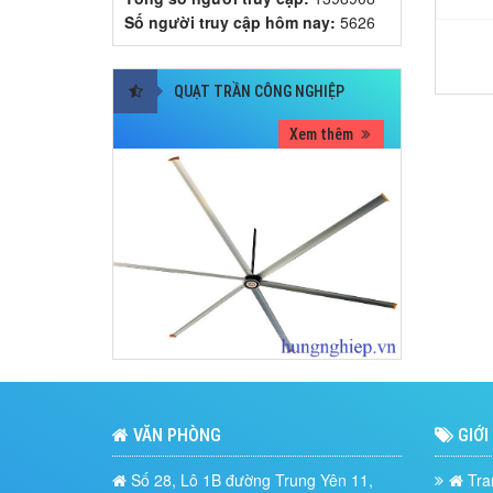
Số người truy cập hôm nay:
5626
QUẠT TRẦN CÔNG NGHIỆP
Xem thêm
VĂN PHÒNG
GIỚI
Số 28, Lô 1B đường Trung Yên 11,
Tra