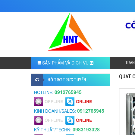
SẢN PHẨM VÀ DỊCH VỤ
TRAN
QUẠT 
HỖ TRỢ TRỰC TUYẾN
0912765945
HOTLINE:
0912765945
KINH DOANH/SALES:
0983193328
KỸ THUẬT/TECHN: