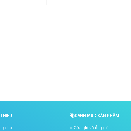
 THIỆU
DANH MỤC SẢN PHẨM
ng chủ
Cửa gió và ống gió