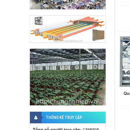
Qu
THỐNG KÊ TRUY CẬP
Tổng số người truy cập:
1398908