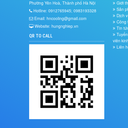
Phường Yên Hoà, Thành phố Hà Nội
Giới t
Sản 
Hotline: 0912765945; 0983193328
Dịch v
Email: hncooling@gmail.com
Công t
Website: hungnghiep.vn
Tin tứ
Tuyển 
QR TO CALL
viên kin
Liên h