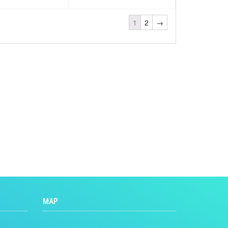
1
2
→
MAP