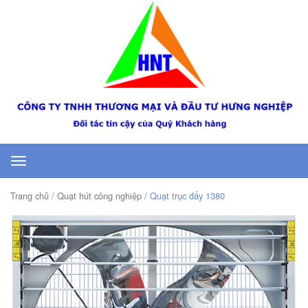
Toggle
navigation
Trang chủ
/
Quạt hút công nghiệp
/ Quạt trục đẩy 1380