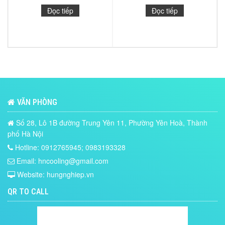
Đọc tiếp
Đọc tiếp
VĂN PHÒNG
Số 28, Lô 1B đường Trung Yên 11, Phường Yên Hoà, Thành
phố Hà Nội
Hotline: 0912765945; 0983193328
Email: hncooling@gmail.com
Website: hungnghiep.vn
QR TO CALL