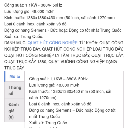
Công suất: 1,1KW - 380V- 50Hz
Lưu lượng gió: 48.000 m3/h
Kích thước: 1380x1380x450 mm (50 inch, sải cánh 1270mm)
Loại 6 cánh Inox, cánh xoắn vỏ đỗ
Động cơ hãng Siemens - Đức hoặc Động cơ tốt nhất Trung Quốc
Xuất xứ: Trung Quốc.
DANH MỤC:
QUẠT HÚT CÔNG NGHIỆP
.
TỪ KHÓA:
QUẠT CÔNG
NGHIỆP TRỤC ĐẨY
,
QUẠT HÚT CÔNG NGHIỆP LOẠI TRỤC ĐẨY
,
QUẠT HÚT CÔNG NGHIỆP LY TÂM TRỤC ĐẨY
,
QUẠT TRỤC ĐẨY
,
QUẠT TRỤC ĐẨY 1380
,
QUẠT VUÔNG CÔNG NGHIỆP DẠNG
TRỤC ĐẨY
.
Mô tả
Công suất: 1,1KW – 380V- 50Hz
Lưu lượng gió: 48.000 m3/h
Thông
Kích thước: 1380x1380x450 mm (50 inch, sải
số
cánh 1270mm)
Loại 6 cánh Inox, cánh xoắn vỏ đỗ
Đánh
Động cơ hãng Siemens – Đức hoặc Động cơ tốt
giá
nhất Trung Quốc
(0)
Xuất xứ: Trung Quốc.