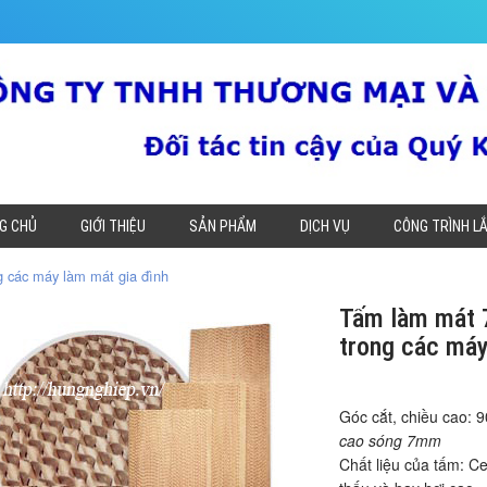
G CHỦ
GIỚI THIỆU
SẢN PHẨM
DỊCH VỤ
CÔNG TRÌNH L
 các máy làm mát gia đình
Tấm làm mát 
trong các máy
Góc cắt, chiều cao: 9
cao sóng 7mm
Chất liệu của tấm: Ce