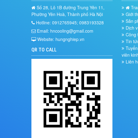
Số 28, Lô 1B đường Trung Yên 11,
Tra
Phường Yên Hoà, Thành phố Hà Nội
Giới t
Sản 
Hotline: 0912765945; 0983193328
Dịch v
Email: hncooling@gmail.com
Công t
Website: hungnghiep.vn
Tin tứ
Tuyển 
QR TO CALL
viên kin
Liên h