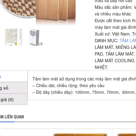
thấu và bay hơi cao
Màu sắc sản phẩm: V
và nhiều màu khác
Được cắt theo kích t
máy làm mát gia đìn
Xuất xứ: Việt Nam, T
DANH MỤC:
TẤM LÀ
LÀM MÁT
,
MIẾNG L
PAD
,
TẤM LÀM MÁT
LÀM MÁT COOLING
NHIỆT
.
ả
Tấm làm mát sử dụng trong các máy làm mát gia đìn
– Chiều dài, chiều rộng: theo yêu cầu
g số
– Độ dày (chiều dày): 100mm, 75mm, 70mm, 60mm
giá (0)
M LIÊN QUAN