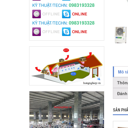
0983193328
KỸ THUẬT/TECHN:
0983193328
KỸ THUẬT/TECHN:
Mô t
Thôn
Đánh 
SẢN PHẨ