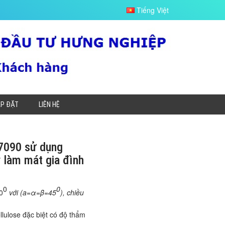
Tiếng Việt
ẮP ĐẶT
LIÊN HỆ
7090 sử dụng
 làm mát gia đình
0
0­
0
với (a=α=β=45
)
, chiều
llulose đặc biệt có độ thẩm