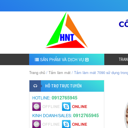
SẢN PHẨM VÀ DỊCH VỤ
TRAN
Trang chủ
/
Tấm làm mát
/ Tấm làm mát 7090 sử dụng trong
HỖ TRỢ TRỰC TUYẾN
0912765945
HOTLINE:
0912765945
KINH DOANH/SALES: