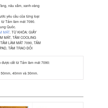
àng, nâu xẫm, xanh-vàng
hước yêu cầu của từng loại
h từ Tấm làm mát 7090.
rung Quốc.
M MÁT
.
TỪ KHÓA:
GIẤY
ÀM MÁT
,
TẤM COOLING
,
TẤM LÀM MÁT 7090
,
TẤM
 PAD
,
TẤM TRAO ĐỔI
h được cắt từ Tấm làm mát 7090:
, 50mm, 40mm và 30mm.