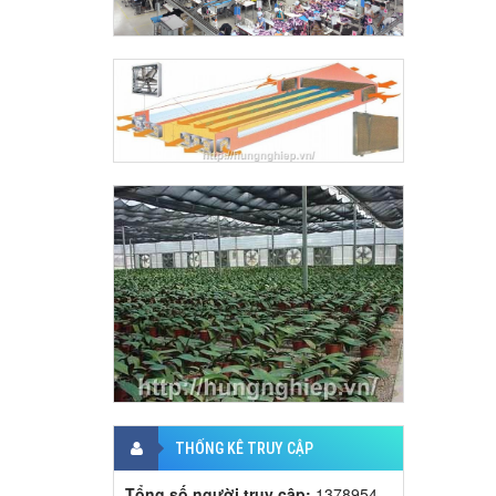
THỐNG KÊ TRUY CẬP
Tổng số người truy cập:
1378954