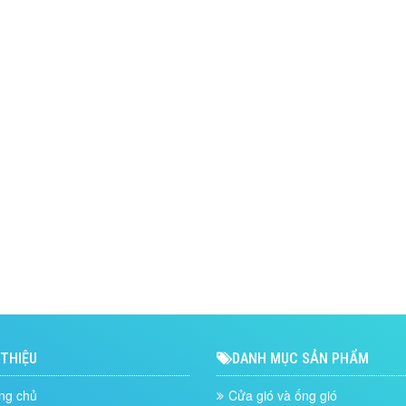
 THIỆU
DANH MỤC SẢN PHẨM
ng chủ
Cửa gió và ống gió