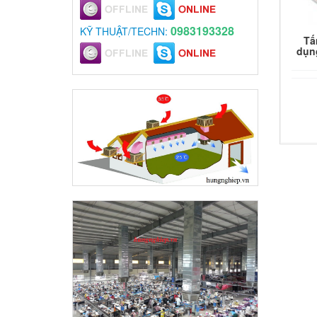
0983193328
KỸ THUẬT/TECHN:
Tấ
dụn