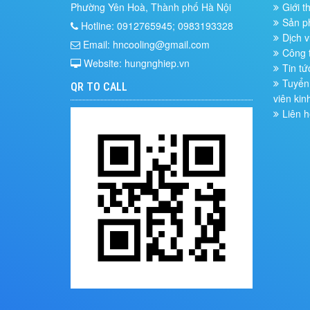
Phường Yên Hoà, Thành phố Hà Nội
Giới t
Sản 
Hotline: 0912765945; 0983193328
Dịch v
Email: hncooling@gmail.com
Công t
Website: hungnghiep.vn
Tin tứ
Tuyển 
QR TO CALL
viên kin
Liên h