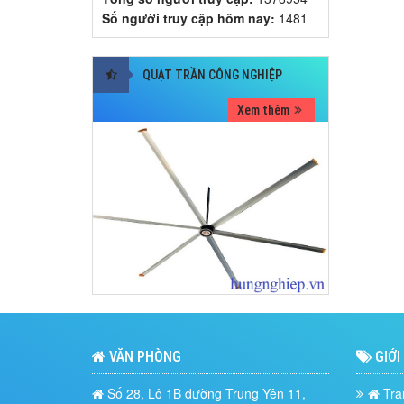
Số người truy cập hôm nay:
1481
QUẠT TRẦN CÔNG NGHIỆP
Xem thêm
VĂN PHÒNG
GIỚI
Số 28, Lô 1B đường Trung Yên 11,
Tra