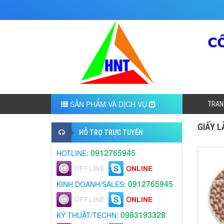
SẢN PHẨM VÀ DỊCH VỤ
TRAN
GIẤY 
HỖ TRỢ TRỰC TUYẾN
0912765945
HOTLINE:
0912765945
KINH DOANH/SALES:
0983193328
KỸ THUẬT/TECHN: