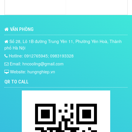
VĂN PHÒNG
Số 28, Lô 1B đường Trung Yên 11, Phường Yên Hoà, Thành
phố Hà Nội
Hotline: 0912765945; 0983193328
Email: hncooling@gmail.com
Website: hungnghiep.vn
QR TO CALL