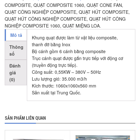
COMPOSITE
,
QUẠT COMPOSITE 1060
,
QUẠT CONE FAN
,
QUẠT CÔNG NGHIỆP COMPOSITE
,
QUẠT HÚT COMPOSITE
,
QUẠT HÚT CÔNG NGHIỆP COMPOSITE
,
QUẠT HÚT CÔNG
NGHIỆP COMPOSITE 1060
,
QUẠT MIỆNG LOA
.
Mô tả
Khung quạt được làm từ vật liệu composite,
thanh đỡ bằng Inox
Thông
Bộ cánh gồm 6 cánh bằng composite
số
Trục cánh quạt được gắn trực tiếp với động cơ
(truyền động trực tiếp).
Đánh
Công suất: 0,55KW – 380V – 50Hz
giá
Lưu lượng gió: 35.000 m3/h
(0)
Kích thước: 1060x1060x560 mm
Sản xuất tại Trung Quốc.
SẢN PHẨM LIÊN QUAN