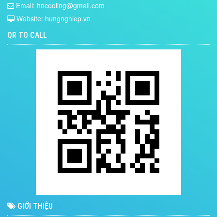
Email: hncooling@gmail.com
Website: hungnghiep.vn
QR TO CALL
GIỚI THIỆU