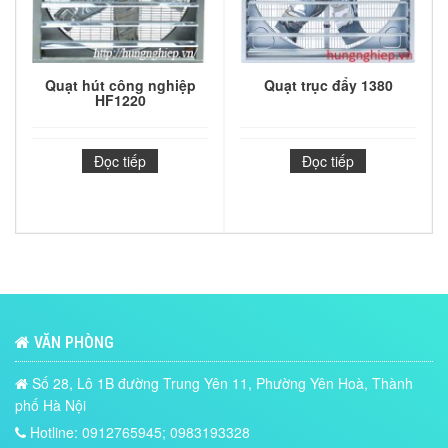
Quạt hút công nghiệp
Quạt trục đẩy 1380
HF1220
Đọc tiếp
Đọc tiếp
VĂN PHÒNG
Số 28, Lô 1B đường Trung Yên 11, Phường Yên Hoà, Thành
phố Hà Nội
Hotline: 0912765945; 0983193328