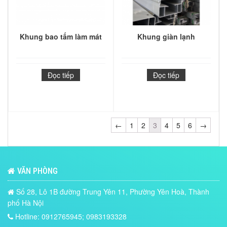
Khung bao tấm làm mát
Khung giàn lạnh
Đọc tiếp
Đọc tiếp
←
1
2
3
4
5
6
→
VĂN PHÒNG
Số 28, Lô 1B đường Trung Yên 11, Phường Yên Hoà, Thành
phố Hà Nội
Hotline: 0912765945; 0983193328