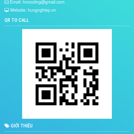
Email: hncooling@gmail.com
Website: hungnghiep.vn
QR TO CALL
GIỚI THIỆU