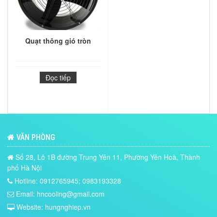
Quạt thông gió tròn
Đọc tiếp
VĂN PHÒNG
Số 28, Lô 1B đường Trung Yên 11, Phường Yên Hoà, Thành
phố Hà Nội
Hotline: 0912765945; 0983193328
Email: hncooling@gmail.com
Website: hungnghiep.vn