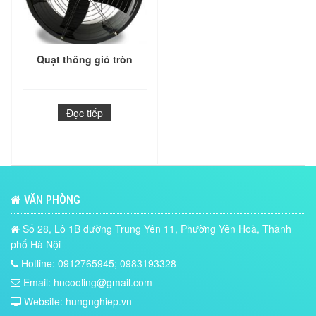
Quạt thông gió tròn
Đọc tiếp
VĂN PHÒNG
Số 28, Lô 1B đường Trung Yên 11, Phường Yên Hoà, Thành
phố Hà Nội
Hotline: 0912765945; 0983193328
Email: hncooling@gmail.com
Website: hungnghiep.vn