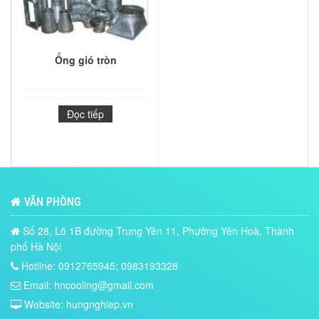
Ống gió tròn
Đọc tiếp
VĂN PHÒNG
Số 28, Lô 1B đường Trung Yên 11, Phường Yên Hoà, Thành
phố Hà Nội
Hotline: 0912765945; 0983193328
Email: hncooling@gmail.com
Website: hungnghiep.vn