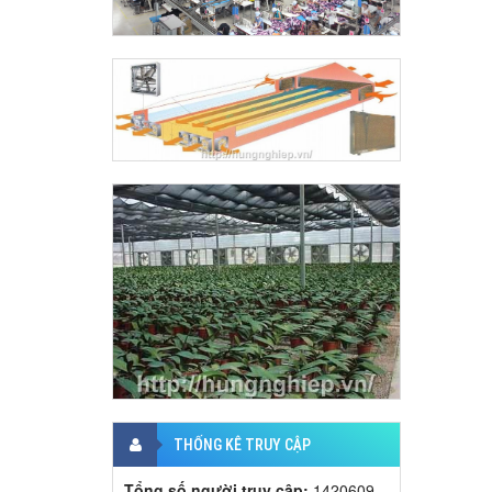
THỐNG KÊ TRUY CẬP
Tổng số người truy cập:
1420609