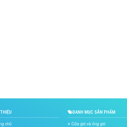
 THIỆU
DANH MỤC SẢN PHẨM
ng chủ
Cửa gió và ống gió