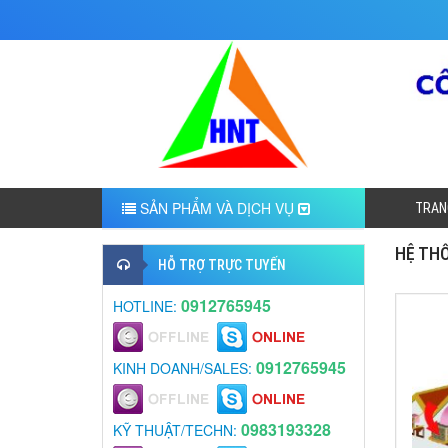
SẢN PHẨM VÀ DỊCH VỤ
TRAN
HỆ TH
HỖ TRỢ TRỰC TUYẾN
0912765945
HOTLINE:
0912765945
KINH DOANH/SALES:
0983193328
KỸ THUẬT/TECHN: