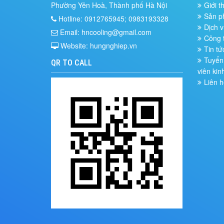
Phường Yên Hoà, Thành phố Hà Nội
Giới t
Sản 
Hotline: 0912765945; 0983193328
Dịch v
Email: hncooling@gmail.com
Công t
Website: hungnghiep.vn
Tin tứ
Tuyển 
QR TO CALL
viên kin
Liên h