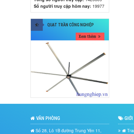
Số người truy cập hôm nay:
19977
QUẠT TRẦN CÔNG NGHIỆP
Xem thêm
VĂN PHÒNG
GIỚI
Số 28, Lô 1B đường Trung Yên 11,
Tra