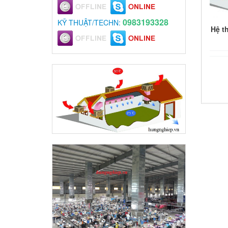
0983193328
KỸ THUẬT/TECHN:
Hệ t