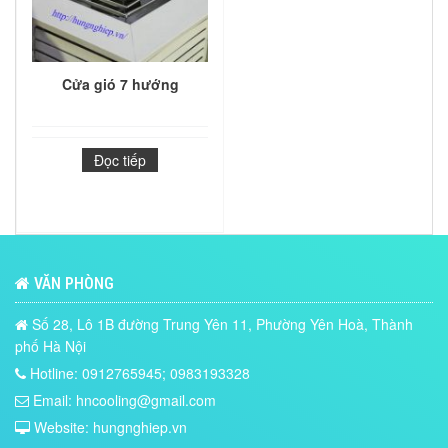
Cửa gió 7 hướng
Đọc tiếp
VĂN PHÒNG
Số 28, Lô 1B đường Trung Yên 11, Phường Yên Hoà, Thành
phố Hà Nội
Hotline: 0912765945; 0983193328
Email: hncooling@gmail.com
Website: hungnghiep.vn