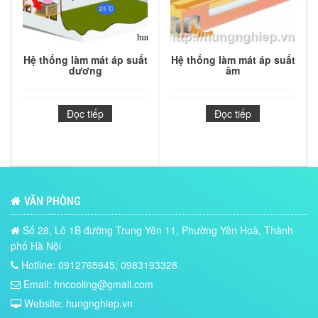
Hệ thống làm mát áp suất
Hệ thống làm mát áp suất
dương
âm
Đọc tiếp
Đọc tiếp
VĂN PHÒNG
Số 28, Lô 1B đường Trung Yên 11, Phường Yên Hoà, Thành
phố Hà Nội
Hotline: 0912765945; 0983193328
Email: hncooling@gmail.com
Website: hungnghiep.vn