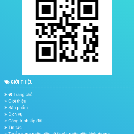
GIỚI THIỆU
Trang chủ
Giới thiệu
Sản phẩm
Dịch vụ
Công trình lắp đặt
Tin tức
Tuyển dụng nhân viên kỹ thuật, nhân viên kinh doanh